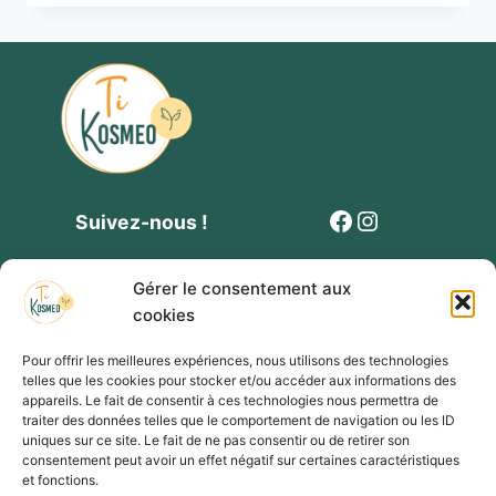
prix :
10,00€
à
80,00€
Facebook
Instagram
Suivez-nous !
Gérer le consentement aux
cookies
Pour offrir les meilleures expériences, nous utilisons des technologies
telles que les cookies pour stocker et/ou accéder aux informations des
Contact
Politique de cookies
Mentions légales
appareils. Le fait de consentir à ces technologies nous permettra de
traiter des données telles que le comportement de navigation ou les ID
Conditions générales de vente et de participation
uniques sur ce site. Le fait de ne pas consentir ou de retirer son
consentement peut avoir un effet négatif sur certaines caractéristiques
Formulaire privatisation évènement
et fonctions.