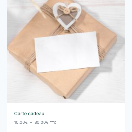
Carte cadeau
Plage
10,00
€
–
80,00
€
TTC
de